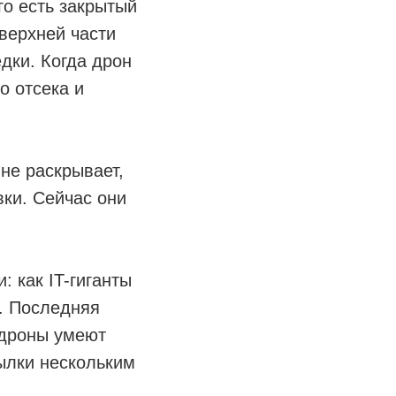
го есть закрытый
 верхней части
едки. Когда дрон
о отсека и
не раскрывает,
вки. Сейчас они
 как IT-гиганты
r. Последняя
 дроны умеют
сылки нескольким