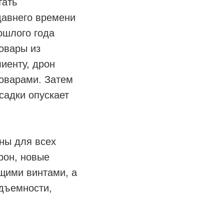
тать
давнего времени
ошлого года
овары из
лиенту, дрон
товарами. Затем
осадки опускает
ны для всех
рон, новые
щими винтами, а
одъемности,