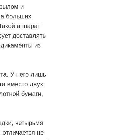
крылом и
ва больших
Такой аппарат
рует доставлять
едикаменты из
та. У него лишь
та вместо двух.
лотной бумаги,
адки, четырьмя
 отличается не