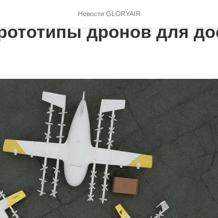
я Wing продемонстриро
Новости GLORYAIR
рототипы дронов для до