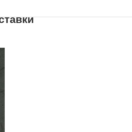
вала
ставки