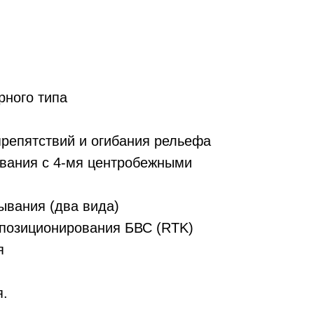
рного типа
препятствий и огибания рельефа
вания с 4-мя центробежными
ывания (два вида)
 позиционирования БВС (RTK)
я
я.