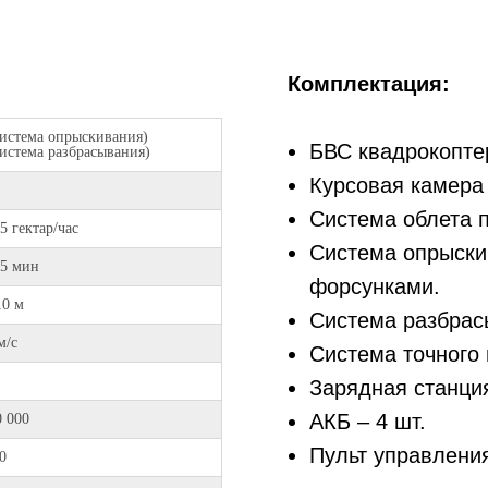
Комплектация:
система опрыскивания)
БВС квадрокопте
система разбрасывания)
Курсовая камера
Система облета 
5 гектар/час
Система опрыски
15 мин
форсунками.
10 м
Система разбрас
м/с
Система точного
Зарядная станци
АКБ – 4 шт.
0 000
Пульт управлени
0