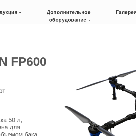
дукция
Дополнительное
Галере
оборудование
N FP600
от
ка 50 л;
ена для
объемом бака