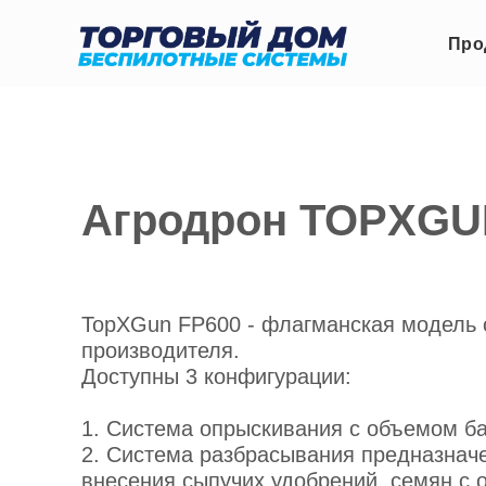
Про
Агродрон TOPXGU
TopXGun FP600 - флагманская модель 
производителя.
Доступны 3 конфигурации:
1. Система опрыскивания с объемом ба
2. Система разбрасывания предназнач
внесения сыпучих удобрений, семян с 