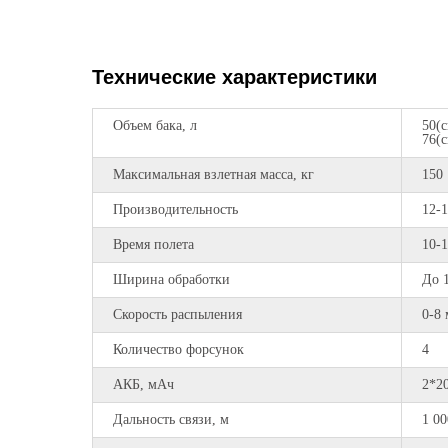
Технические характеристики
Объем бака, л
50(
76(
Максимальная взлетная масса, кг
150
Производительность
12-1
Время полета
10-
Ширина обработки
До 
Скорость распыления
0-8 
Количество форсунок
4
АКБ, мАч
2*2
Дальность связи, м
1 00