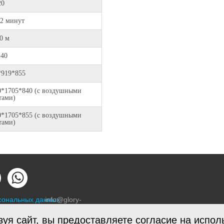
20
12 минут
0 м
+40
*919*855
0*1705*840 (с воздушными
тами)
0*1705*855 (с воздушными
тами)
рсональных данных
info@glory-
air.ru
зуя сайт, вы предоставляете согласие на испо